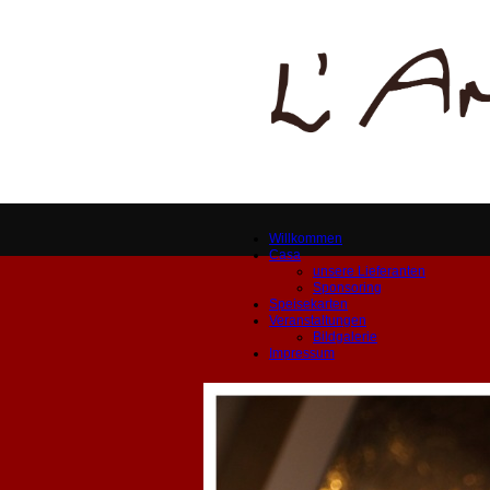
Willkommen
Casa
unsere Lieferanten
Sponsoring
Speisekarten
Veranstaltungen
Bildgalerie
Impressum