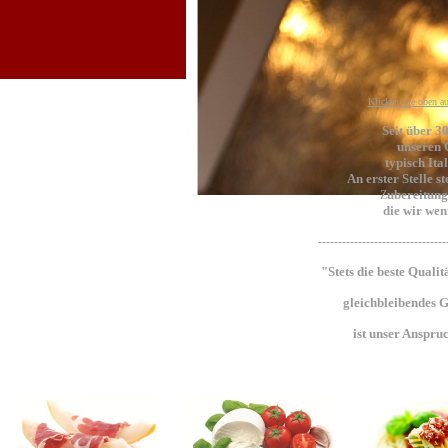
Klicken Sie oben au
Seit über 3
unseren 
typisch Ita
An erster Stelle s
ubereitung
Z
die wir wen
--------------------------------
"Stets die beste Quali
gleichbleibendes 
ist unser Anspru